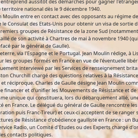
 il entreprend aussitôt des démarches pour gagner l'étrange
e territoire national dès le 9 décembre 1940.
n Moulin entre en contact avec des opposants au régime de 
ite le Consulat des Etats-Unis pour obtenir un visa de sortie d
 premiers groupes de Résistance de la zone Sud (notamment 
aillé de son activité à Chartres de mai à novembre 1940 (qu
facé par le général de Gaulle).
terre, via l'Espagne et le Portugal. Jean Moulin rédige, à Li
ur les groupes formés en France en vue de l'éventuelle libér
nguement interviewé par les Services de renseignement brit
on Churchill chargé des questions relatives à la Résistance 
 et réciproque. Charles de Gaulle désigne Jean Moulin co
 de financer et d'unifier les Mouvements de Résistance et de 
nisme unique qui constituera, lors du débarquement allié, u
huté en France. Le délégué du général de Gaulle rencontre 
ation puis Franc-Tireur) et ceux-ci acceptent de se ranger s
uctures de Résistance d'obédience gaulliste en France : un
vice Radio, un Comité d'Etudes ou des Experts chargé d'orga
les contacts politiques.