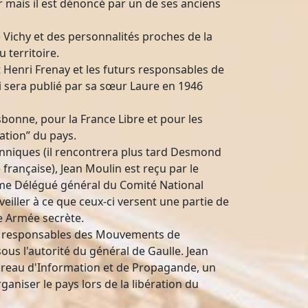
r mais il est dénoncé par un de ses anciens
Vichy et des personnalités proches de la
u territoire.
Henri Frenay et les futurs responsables de
i sera publié par sa sœur Laure en 1946
sbonne, pour la France Libre et pour les
ation” du pays.
anniques (il rencontrera plus tard Desmond
française), Jean Moulin est reçu par le
mme Délégué général du Comité National
veiller à ce que ceux-ci versent une partie de
ne Armée secrète.
les responsables des Mouvements de
ous l'autorité du général de Gaulle. Jean
 Bureau d'Information et de Propagande, un
niser le pays lors de la libération du