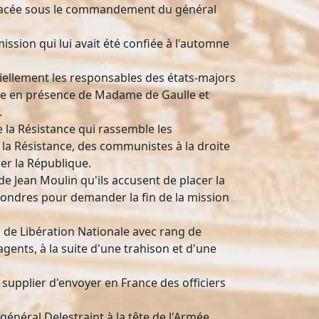
 placée sous le commandement du général
ission qui lui avait été confiée à l'automne
ciellement les responsables des états-majors
rivée en présence de Madame de Gaulle et
.
e la Résistance qui rassemble les
la Résistance, des communistes à la droite
rer la République.
e Jean Moulin qu'ils accusent de placer la
 Londres pour demander la fin de la mission
 de Libération Nationale avec rang de
agents, à la suite d'une trahison et d'une
e supplier d'envoyer en France des officiers
général Delestraint à la tête de l'Armée