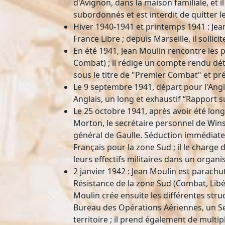
d'Avignon, dans la maison familiale, et
subordonnés et est interdit de quitter l
Hiver 1940-1941 et printemps 1941 : Jea
France Libre ; depuis Marseille, il sollic
En été 1941, Jean Moulin rencontre les
Combat) ; il rédige un compte rendu dét
sous le titre de "Premier Combat" et pré
Le 9 septembre 1941, départ pour l'Angle
Anglais, un long et exhaustif “Rapport s
Le 25 octobre 1941, après avoir été lo
Morton, le secrétaire personnel de Winst
général de Gaulle. Séduction immédiate
Français pour la zone Sud ; il le charge
leurs effectifs militaires dans un orga
2 janvier 1942 : Jean Moulin est parac
Résistance de la zone Sud (Combat, Libér
Moulin crée ensuite les différentes str
Bureau des Opérations Aériennes, un Ser
territoire ; il prend également de multip