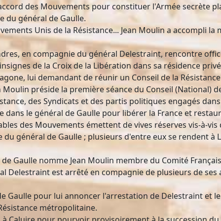
 l'accord des Mouvements pour constituer l'Armée secrète
le du général de Gaulle.
uvements Unis de la Résistance... Jean Moulin a accompli la m
ondres, en compagnie du général Delestraint, rencontre offi
es insignes de la Croix de la Libération dans sa résidence p
xagone, lui demandant de réunir un Conseil de la Résistance
an Moulin préside la première séance du Conseil (National) d
ance, des Syndicats et des partis politiques engagés dans 
e dans le général de Gaulle pour libérer la France et restau
ables des Mouvements émettent de vives réserves vis-à-vis d
e du général de Gaulle ; plusieurs d'entre eux se rendent à
ral de Gaulle nomme Jean Moulin membre du Comité Français
néral Delestraint est arrêté en compagnie de plusieurs de ses 
de Gaulle pour lui annoncer l'arrestation de Delestraint et l
 Résistance métropolitaine.
 à Caluire pour pourvoir provisoirement à la succession du 