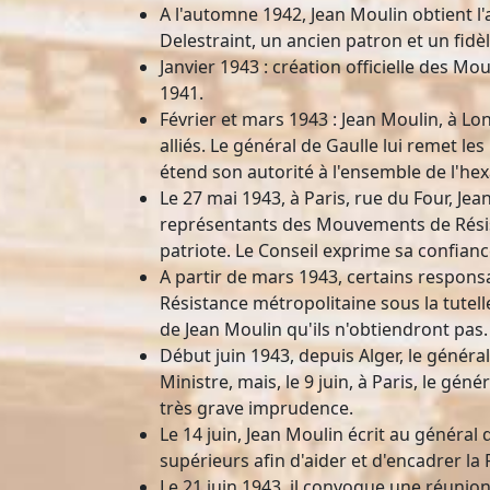
A l'automne 1942, Jean Moulin obtient
Delestraint, un ancien patron et un fidè
Janvier 1943 : création officielle des Mo
1941.
Février et mars 1943 : Jean Moulin, à L
alliés. Le général de Gaulle lui remet l
étend son autorité à l'ensemble de l'he
Le 27 mai 1943, à Paris, rue du Four, Je
représentants des Mouvements de Résist
patriote. Le Conseil exprime sa confianc
A partir de mars 1943, certains respons
Résistance métropolitaine sous la tutell
de Jean Moulin qu'ils n'obtiendront pas.
Début juin 1943, depuis Alger, le géné
Ministre, mais, le 9 juin, à Paris, le gé
très grave imprudence.
Le 14 juin, Jean Moulin écrit au général 
supérieurs afin d'aider et d'encadrer la
Le 21 juin 1943, il convoque une réunion