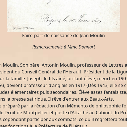
Faire-part de naissance de Jean Moulin
Remerciements à Mme Donnart
an Moulin. Son père, Antonin Moulin, professeur de Lettres au
ésident du Conseil Général de l'Hérault, Président de la Li
ur la famille. Joseph, le fils aîné, brillant élève, meurt en
93, devient professeur d'anglais en 1917 (Dès 1943, elle se 
tudes élémentaires puis secondaires. Élève assez fantaisiste,
ns la presse satirique. Il rêve d'entrer aux Beaux-Arts.
hie préparé par la rédaction d'un Mémento de philosophie f
de Droit de Montpellier et poste d'Attaché au Cabinet du Pré
ns cependant participer aux combats, ce qu'il regrettera tout
ses fonctions à la Préfecture de l'Hérault.