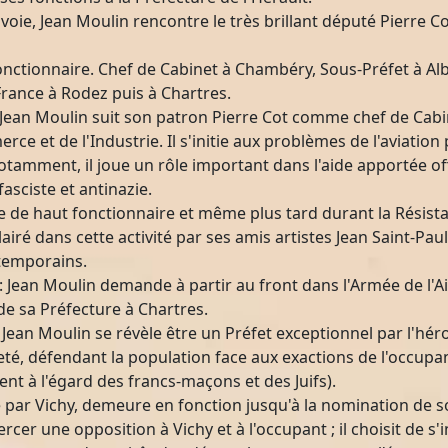
avoie, Jean Moulin rencontre le très brillant député Pierre
fonctionnaire. Chef de Cabinet à Chambéry, Sous-Préfet à Alb
France à Rodez puis à Chartres.
 Jean Moulin suit son patron Pierre Cot comme chef de Cabi
rce et de l'Industrie. Il s'initie aux problèmes de l'aviatio
Notamment, il joue un rôle important dans l'aide apportée o
asciste et antinazie.
re de haut fonctionnaire et même plus tard durant la Résista
airé dans cette activité par ses amis artistes Jean Saint-Pau
ntemporains.
 Jean Moulin demande à partir au front dans l'Armée de l'A
 de sa Préfecture à Chartres.
, Jean Moulin se révèle être un Préfet exceptionnel par l'hér
ermeté, défendant la population face aux exactions de l'occup
t à l'égard des francs-maçons et des Juifs).
par Vichy, demeure en fonction jusqu'à la nomination de so
ercer une opposition à Vichy et à l'occupant ; il choisit de s'