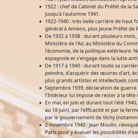
1922 : chef de Cabinet du Préfet de la S
jusqu'à l'automne 1941.
1922-1940 : très belle carrière de haut 
général à Amiens, plus jeune Préfet de 
De 1932 à 1938 : durant plusieurs mois,
Ministère de l'Air, au Ministère du Comme
l'économie, de la politique extérieure. 
espagnole et s'engage dans la lutte antif
De 1917 à 1940 : durant toute sa carriè
peindre, d'acquérir des œuvres d'art, écl
plus grands artistes et intellectuels co
Septembre 1939, déclaration de guerre :
l'Intérieur lui impose de rester à la tête
En mai, en juin et durant tout l'été 1940
au 18 juin), par l'efficacité et par la f
par le gouvernement de Vichy (notammen
2 novembre 1940 : Jean Moulin, révoqué 
Paris pour y évaluer les possibilités d'ex